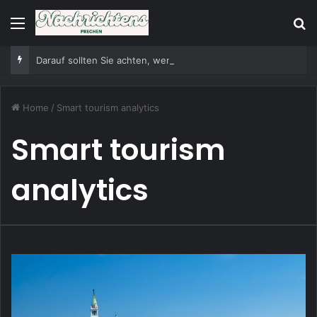
Menu
Se
Darauf sollten Sie achten, wenn Sie einen VW Bus leihen möchten
Home
/
Smart tourism analytics
Smart tourism
analytics